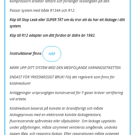
kompressorn arbetar lättare och förlänger livslängden på den.
Passar system med både R134A och R12.
Köp till Stop Leak eller SUPER TÄT om du tror att du har ett läckage i ditt
system.
Köp till R12 adapter om ditt fordon är äldre än 1992.
Instruktioner finns
HÄR
MÄRK UPP DITT SYSTEM MED DEN MEDFÖLJANDE VARNINGSETIKETTEN
ENDAST FÖR YRKESMÄSSIGT BRUK! Följ det regelverk som finns för
köldmedium!
Anläggningar ursprungligen konstruerad för F-gaser kräver certifiering
vid arbete.
Köldmedium baserat på kolväte är brandfarligt och måste
läckageprovas med en elektronisk kolväte läckagetestare,
fluorescerande spårvätska eller såpbubblor. Om läckage upptäcks
under påfyllningen, måste utrymmet ventileras omgående, undvika
öppen låga, och reparera läckan. Efter reparationen måste systemet