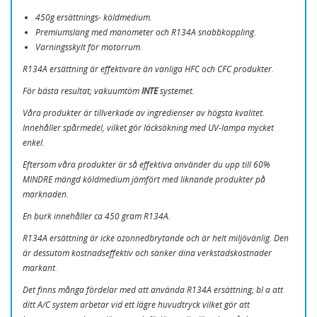
450g ersättnings- köldmedium.
Premiumslang med manometer och R134A snabbkoppling.
Varningsskylt för motorrum.
R134A ersättning är effektivare än vanliga HFC och CFC produkter.
För bästa resultat; vakuumtöm
INTE
systemet.
Våra produkter är tillverkade av ingredienser av högsta kvalitet.
CRÉER UNE LISTE D'ENVIES
CONNEXION
Innehåller spårmedel, vilket gör läcksökning med UV-lampa mycket
enkel.
NOM DE LA LISTE D'ENVIES
Vous devez être connecté pour ajouter des produits
MINA ÖNSKELISTOR
Eftersom våra produkter är så effektiva använder du upp till 60%
à votre liste d'envies.
MINDRE mängd köldmedium jämfört med liknande produkter på
add_circle_outline
marknaden.
Skapa en ny lista
En burk innehåller ca 450 gram R134A.
Annuler
Connexion
Annuler
Créer une liste d'envies
R134A ersättning är icke ozonnedbrytande och är helt miljövänlig. Den
är dessutom kostnadseffektiv och sänker dina verkstadskostnader
markant.
Det finns många fördelar med att använda R134A ersättning; bl a att
ditt A/C system arbetar vid ett lägre huvudtryck vilket gör att