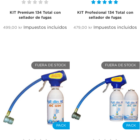
KIT Premium 134 Total con
KIT Profesional 134 Total con
sellador de fugas
sellador de fugas
Impuestos incluidos
Impuestos incluidos
499,00 kr
479,00 kr
CREAR LISTA DE DESEOS
INICIAR SESIÓN
((MODALTITLE))
NOMBRE DE LA LISTA DE DESEOS
Debe iniciar sesión para guardar productos en su
MINA ÖNSKELISTOR
FUERA DE STOCK
FUERA DE STOCK
((confirmMessage))
lista de deseos.
add_circle_outline
Skapa en ny lista
((cancelText))
((modalDeleteText))
Cancelar
Iniciar sesión
Cancelar
Crear lista de deseos
PACK
PACK