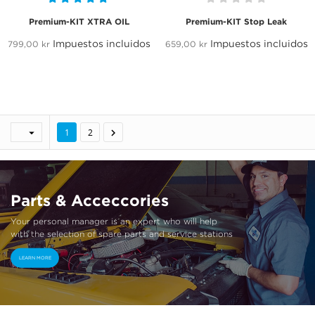
Premium-KIT XTRA OIL
Premium-KIT Stop Leak
Impuestos incluidos
Impuestos incluidos
799,00 kr
659,00 kr


1
2
Parts & Acceccories
Your personal manager is an expert who will help
with the selection of spare parts and service stations
LEARN MORE