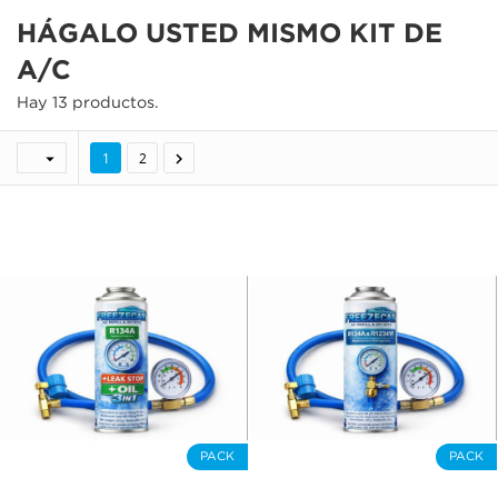
HÁGALO USTED MISMO KIT DE
A/C
Hay 13 productos.


1
2
PACK
PACK