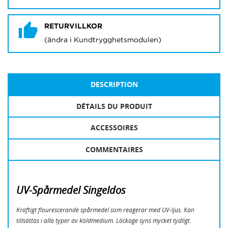
RETURVILLKOR
(ändra i Kundtrygghetsmodulen)
DESCRIPTION
DÉTAILS DU PRODUIT
ACCESSOIRES
COMMENTAIRES
UV-Spårmedel Singeldos
CRÉER UNE LISTE D'ENVIES
Kraftigt flourescerande spårmedel som reagerar med UV-ljus. Kan
CONNEXION
tillsättas i alla typer av köldmedium. Läckage syns mycket tydligt.