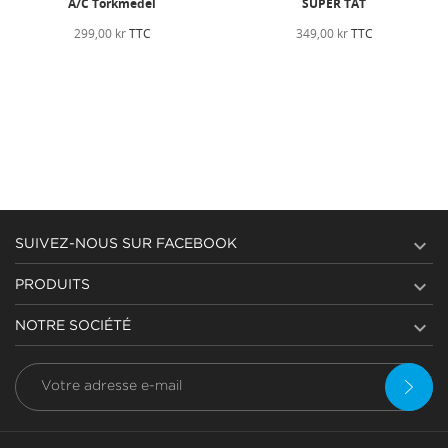
SUPER TÄT
KIT professionnel 134 Total avec
joint d'étanchéité
349,00 kr
TTC
479,00 kr
TTC

SUIVEZ-NOUS SUR FACEBOOK

PRODUITS

NOTRE SOCIÉTÉ