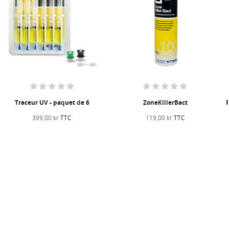
ZoneKillerBact
FreezeCar Ultimat 3-i-1 AC-lösning:
Leak Stop + Olja +...
119,00 kr
TTC
299,00 kr
TTC