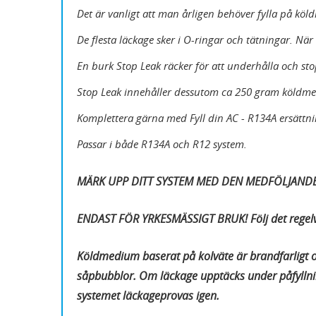
Det är vanligt att man årligen behöver fylla på köl
De flesta läckage sker i O-ringar och tätningar. Nä
En burk Stop Leak räcker för att underhålla och st
Stop Leak innehåller dessutom ca 250 gram köldm
Komplettera gärna med Fyll din AC - R134A ersättn
Passar i både R134A och R12 system.
MÄRK UPP DITT SYSTEM MED DEN MEDFÖLJANDE
ENDAST FÖR YRKESMÄSSIGT BRUK! Följ det regelv
Köldmedium baserat på kolväte är brandfarligt o
såpbubblor. Om läckage upptäcks under påfyllni
systemet läckageprovas igen.