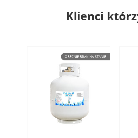
Klienci którz
A STANIE
OBECNIE BRAK NA STANIE