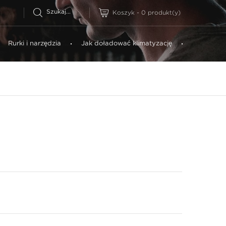
Koszyk
-
0
produkt(y)
Rurki i narzędzia
Jak doładować klimatyzację