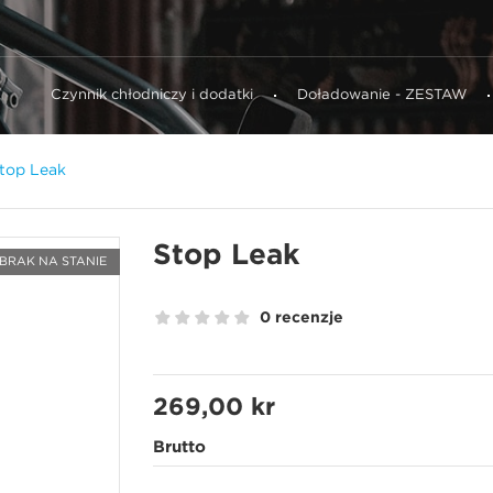
Czynnik chłodniczy i dodatki
Doładowanie - ZESTAW
top Leak
Stop Leak
 BRAK NA STANIE
0 recenzje
269,00 kr
Brutto