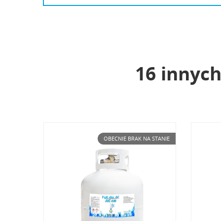
16 innych
UT
ZA
A STANIE
OBECNIE BRAK NA STANIE
NA
MI
Mu