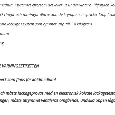
dmedium i systemet eftersom det läker ut under vintern. Påföljden ka
r O-ringar och tätningar åldras kan de krympa och spricka. Stop Leak
oppa läckage i system som rymmer upp till 1,8 kilogram.
edium.
ing.
 VARNINGSETIKETTEN
erk som finns för köldmedium!
ch måste läckageprovas med en elektronisk kolväte läckagetestar
ngen, måste utrymmet ventileras omgående, undvika öppen låga,