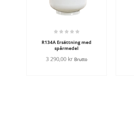
d
A/C Torkmedel
R
299,00 kr
Brutto