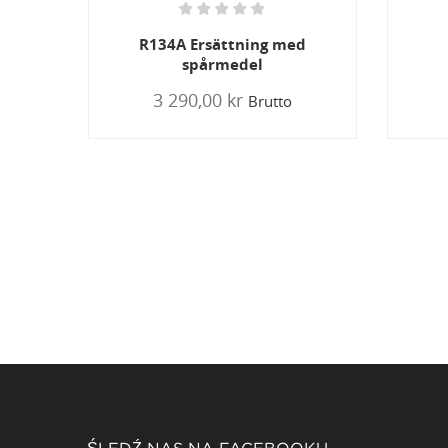
d
Stop Leak
R
319,00 kr
Brutto